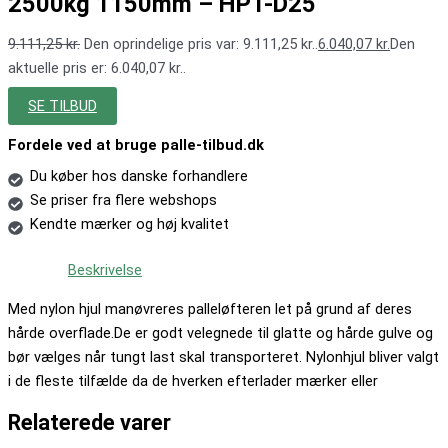
2500kg 1150mm – HPT-D25
9.111,25
kr.
Den oprindelige pris var: 9.111,25 kr..
6.040,07
kr.
Den
aktuelle pris er: 6.040,07 kr..
SE TILBUD
Fordele ved at bruge palle-tilbud.dk
Du køber hos danske forhandlere
Se priser fra flere webshops
Kendte mærker og høj kvalitet
Beskrivelse
Med nylon hjul manøvreres palleløfteren let på grund af deres
hårde overflade.De er godt velegnede til glatte og hårde gulve og
bør vælges når tungt last skal transporteret. Nylonhjul bliver valgt
i de fleste tilfælde da de hverken efterlader mærker eller
Relaterede varer