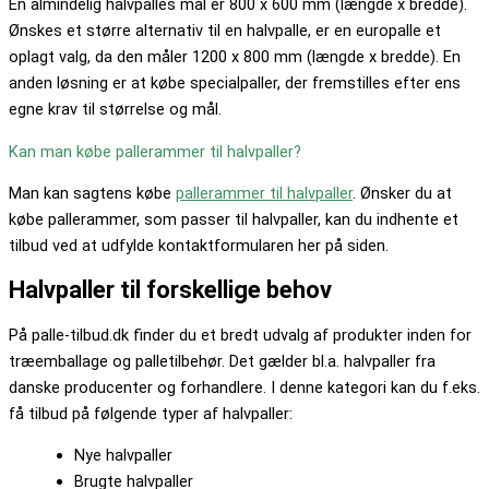
En almindelig halvpalles mål er 800 x 600 mm (længde x bredde).
Ønskes et større alternativ til en halvpalle, er en europalle et
oplagt valg, da den måler 1200 x 800 mm (længde x bredde). En
anden løsning er at købe specialpaller, der fremstilles efter ens
egne krav til størrelse og mål.
Kan man købe pallerammer til halvpaller?
Man kan sagtens købe
pallerammer til halvpaller
. Ønsker du at
købe pallerammer, som passer til halvpaller, kan du indhente et
tilbud ved at udfylde kontaktformularen her på siden.
Halvpaller til forskellige behov
På palle-tilbud.dk finder du et bredt udvalg af produkter inden for
træemballage og palletilbehør. Det gælder bl.a. halvpaller fra
danske producenter og forhandlere. I denne kategori kan du f.eks.
få tilbud på følgende typer af halvpaller:
Nye halvpaller
Brugte halvpaller