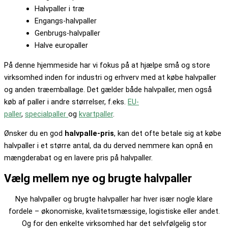
Halvpaller i træ
Engangs-halvpaller
Genbrugs-halvpaller
Halve europaller
På denne hjemmeside har vi fokus på at hjælpe små og store
virksomhed inden for industri og erhverv med at købe halvpaller
og anden træemballage. Det gælder både halvpaller, men også
køb af paller i andre størrelser, f.eks.
EU-
paller
,
specialpaller
og
kvartpaller
.
Ønsker du en god
halvpalle-pris
, kan det ofte betale sig at købe
halvpaller i et større antal, da du derved nemmere kan opnå en
mængderabat og en lavere pris på halvpaller.
Vælg mellem nye og brugte halvpaller
Nye halvpaller og brugte halvpaller har hver især nogle klare
fordele – økonomiske, kvalitetsmæssige, logistiske eller andet.
Og for den enkelte virksomhed har det selvfølgelig stor