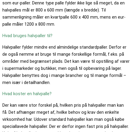
som eur-paller. Denne type palle fylder ikke lige så meget, da en
halvpalles mål er 800 x 600 mm (længde x bredde). Til
sammenligning måler en kvartpalle 600 x 400 mm, mens en eur-
palle måler 1200 x 800 mm.
Hvad bruges halvpaller til?
Halvpaller fylder mindre end almindelige standardpaller. Derfor er
de også nemme at bruge til mange forskellige formål, f.eks. på
områder med begrænset plads. Det kan være til opstilling af varer
i supermarkeder og butikker, men også til opbevaring på lager.
Halvpaller benyttes dog i mange brancher og til mange formål –
men især i detailhandlen.
Hvad koster en halvpalle?
Der kan være stor forskel på, hvilken pris på halvpaller man kan
få. Det afhænger meget af, hvilke behov og krav den enkelte
virksomhed har. Udover standard halvpaller kan man også købe
speciallavede halvpaller. Der er derfor ingen fast pris på halvpaller.