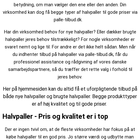
betydning, om man vælger den ene eller den anden. Din
virksomhed kan dog få begge typer af halvpaller til gode priser via
palle-tilbud.dk.
Har din virksomhed behov for nye halvpaller? Eller dækker brugte
halvpaller jeres behov tilstrækkeligt? For nogle virksomheder er
svaret nemt og lige til. For andre er det ikke helt sådan. Men når
du indhenter tilbud på halvpaller via palle-tilbud.dk, får du
professionel assistance og rådgivning af vores danske
samarbejdspartnere, så du træffer det rette valg i forhold til
jeres behov.
Her på hjemmesiden kan du altid få et uforpligtende tilbud på
både nye
halvpaller og brugte
halvpaller. Begge produkttyper
er af høj kvalitet og til gode priser.
Halvpaller - Pris og kvalitet er i top
Der er ingen tvivl om, at de fleste virksomheder har fokus på at
købe halvpaller til en god pris. Jo større værdi og udbytte man