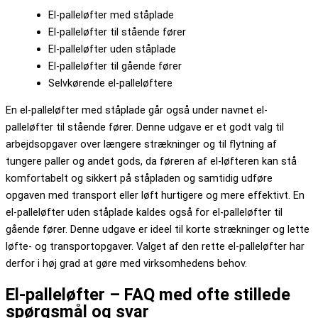
El-palleløfter med ståplade
El-palleløfter til stående fører
El-palleløfter uden ståplade
El-palleløfter til gående fører
Selvkørende el-palleløftere
En el-palleløfter med ståplade går også under navnet el-
palleløfter til stående fører. Denne udgave er et godt valg til
arbejdsopgaver over længere strækninger og til flytning af
tungere paller og andet gods, da føreren af el-løfteren kan stå
komfortabelt og sikkert på ståpladen og samtidig udføre
opgaven med transport eller løft hurtigere og mere effektivt. En
el-palleløfter uden ståplade kaldes også for el-palleløfter til
gående fører. Denne udgave er ideel til korte strækninger og lette
løfte- og transportopgaver. Valget af den rette el-palleløfter har
derfor i høj grad at gøre med virksomhedens behov.
El-palleløfter – FAQ med ofte stillede
spørgsmål og svar