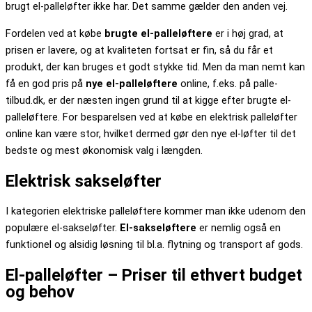
brugt el-palleløfter ikke har. Det samme gælder den anden vej.
Fordelen ved at købe
brugte el-palleløftere
er i høj grad, at
prisen er lavere, og at kvaliteten fortsat er fin, så du får et
produkt, der kan bruges et godt stykke tid. Men da man nemt kan
få en god pris på
nye el-palleløftere
online, f.eks. på palle-
tilbud.dk, er der næsten ingen grund til at kigge efter brugte el-
palleløftere. For besparelsen ved at købe en elektrisk palleløfter
online kan være stor, hvilket dermed gør den nye el-løfter til det
bedste og mest økonomisk valg i længden.
Elektrisk sakseløfter
I kategorien elektriske palleløftere kommer man ikke udenom den
populære el-sakseløfter.
El-sakseløftere
er nemlig også en
funktionel og alsidig løsning til bl.a. flytning og transport af gods.
El-palleløfter – Priser til ethvert budget
og behov