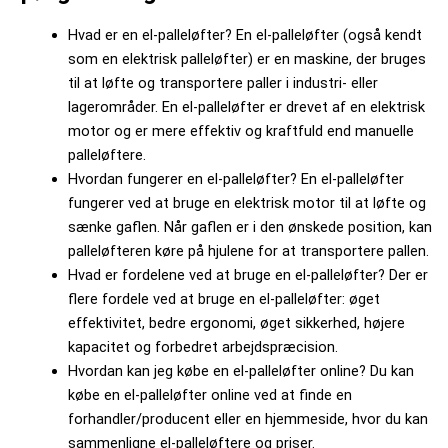
Hvad er en el-palleløfter? En el-palleløfter (også kendt
som en elektrisk palleløfter) er en maskine, der bruges
til at løfte og transportere paller i industri- eller
lagerområder. En el-palleløfter er drevet af en elektrisk
motor og er mere effektiv og kraftfuld end manuelle
palleløftere.
Hvordan fungerer en el-palleløfter? En el-palleløfter
fungerer ved at bruge en elektrisk motor til at løfte og
sænke gaflen. Når gaflen er i den ønskede position, kan
palleløfteren køre på hjulene for at transportere pallen.
Hvad er fordelene ved at bruge en el-palleløfter? Der er
flere fordele ved at bruge en el-palleløfter: øget
effektivitet, bedre ergonomi, øget sikkerhed, højere
kapacitet og forbedret arbejdspræcision.
Hvordan kan jeg købe en el-palleløfter online? Du kan
købe en el-palleløfter online ved at finde en
forhandler/producent eller en hjemmeside, hvor du kan
sammenligne el-palleløftere og priser.