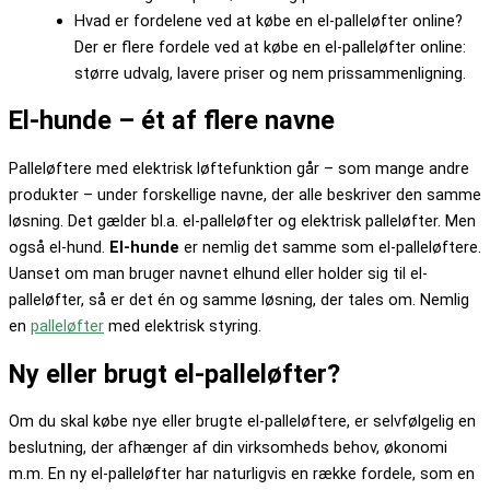
Hvad er fordelene ved at købe en el-palleløfter online?
Der er flere fordele ved at købe en el-palleløfter online:
større udvalg, lavere priser og nem prissammenligning.
El-hunde – ét af flere navne
Palleløftere med elektrisk løftefunktion går – som mange andre
produkter – under forskellige navne, der alle beskriver den samme
løsning. Det gælder bl.a. el-palleløfter og elektrisk palleløfter. Men
også el-hund.
El-hunde
er nemlig det samme som el-palleløftere.
Uanset om man bruger navnet elhund eller holder sig til el-
palleløfter, så er det én og samme løsning, der tales om. Nemlig
en
palleløfter
med elektrisk styring.
Ny eller brugt el-palleløfter?
Om du skal købe nye eller brugte el-palleløftere, er selvfølgelig en
beslutning, der afhænger af din virksomheds behov, økonomi
m.m. En ny el-palleløfter har naturligvis en række fordele, som en