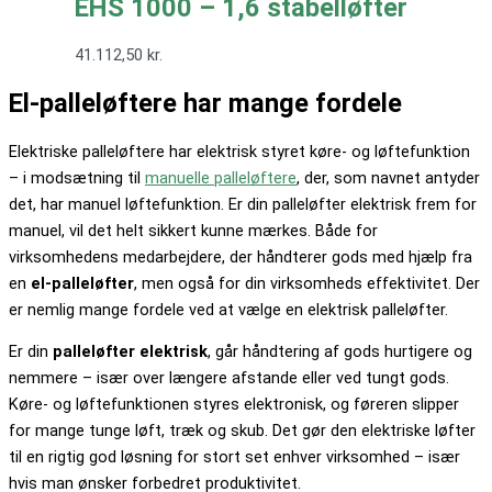
EHS 1000 – 1,6 stabelløfter
41.112,50
kr.
El-palleløftere har mange fordele
Elektriske palleløftere har elektrisk styret køre- og løftefunktion
– i modsætning til
manuelle palleløftere
, der, som navnet antyder
det, har manuel løftefunktion. Er din palleløfter elektrisk frem for
manuel, vil det helt sikkert kunne mærkes. Både for
virksomhedens medarbejdere, der håndterer gods med hjælp fra
en
el-palleløfter
, men også for din virksomheds effektivitet. Der
er nemlig mange fordele ved at vælge en elektrisk palleløfter.
Er din
palleløfter elektrisk
, går håndtering af gods hurtigere og
nemmere – især over længere afstande eller ved tungt gods.
Køre- og løftefunktionen styres elektronisk, og føreren slipper
for mange tunge løft, træk og skub. Det gør den elektriske løfter
til en rigtig god løsning for stort set enhver virksomhed – især
hvis man ønsker forbedret produktivitet.