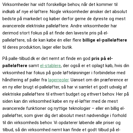
Virksomheder har vidt forskellige behov, når det kommer til
indkøb af nye el-løftere. Nogle virksomheder ønsker det absolut
bedste på markedet og køber derfor gerne de dyreste og mest
avancerede elektriske palleløftere. Andre virksomheder har
derimod stort fokus på at finde den laveste pris på el-
palleløftere, så de kan købe én eller flere
billige el-palleløftere
til deres produktion, lager eller butik.
På palle-tilbud.dk er det nemt at finde en god
pris på el-
palleløftere
samt
el-stablere
, der også er et oplagt køb, hvis din
virksomhed har fokus på gode løfteløsninger i forbindelse med
håndtering af paller fra
lagerreoler
. Uanset om din præference er
en ny eller brugt el-palleløfter, så har vi samlet et godt udvalg af
elektriske palleløftere til ethvert budget og ethvert behov. Her på
siden kan din virksomhed købe en ny el-løfter med de mest
avancerede funktioner og nyttige teknologier – eller en billig el-
palleløfter, som giver dig det absolut mest nødvendige i forhold
til din virksomheds behov. Vi opdaterer løbende alle priser og
tilbud, så din virksomhed nemt kan finde et godt tilbud på el-