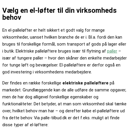
Vælg en el-løfter til din virksomheds
behov
En el-palleløfter er helt sikkert et godt valg for mange
virksomheder, uanset hvilken branche de er i. Bl.a. fordi den kan
bruges til forskellige formål, som transport af gods på lager eller
i butik. Elektriske palleløftere bruges især til flytning af
paller
–
især af tungere paller – hvor den skåner den enkelte medarbejder
for tunge løft og bevægelser. El-palleløftere er derfor også en
god investering i virksomhedens medarbejdere.
Der findes en række forskellige
elektriske palleløftere
på
markedet. Grundlæggende kan de alle udføre de samme opgaver,
men de har dog alligevel forskellige egenskaber og
funktionaliteter. Det betyder, at man som virksomhed skal tænke
over, hvilket behov man har – og derefter købe el-palleløftere ud
fra dette behov. Via palle-tilbud.dk er det f.eks. muligt at finde
disse typer af el-løftere: