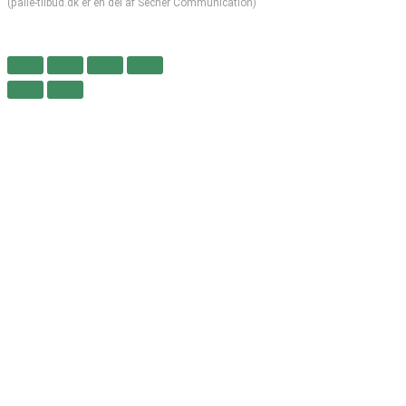
(palle-tilbud.dk er en del af Secher Communication)