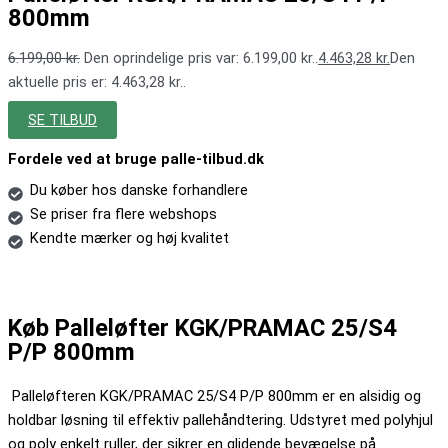
800mm
6.199,00
kr.
Den oprindelige pris var: 6.199,00 kr..
4.463,28
kr.
Den
aktuelle pris er: 4.463,28 kr..
SE TILBUD
Fordele ved at bruge palle-tilbud.dk
Du køber hos danske forhandlere
Se priser fra flere webshops
Kendte mærker og høj kvalitet
Køb Palleløfter KGK/PRAMAC 25/S4
P/P 800mm
Palleløfteren KGK/PRAMAC 25/S4 P/P 800mm er en alsidig og
holdbar løsning til effektiv pallehåndtering. Udstyret med polyhjul
og poly enkelt ruller, der sikrer en glidende bevægelse på